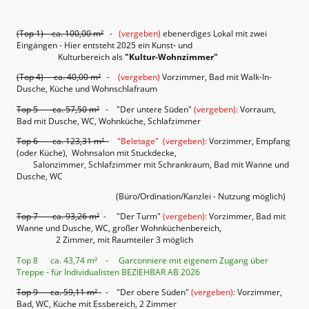
(Top 1) ca. 100,00 m²
-
(vergeben)
ebenerdiges Lokal mit zwei
Eingängen - Hier entsteht 2025 ein Kunst- und
Kulturbereich als
"Kultur-Wohnzimmer"
(Top 4) ca. 40,00 m²
-
(vergeben)
Vorzimmer, Bad mit Walk-In-
Dusche, Küche und Wohnschlafraum
Top 5 ca. 57,50 m²
- "Der untere Süden"
(vergeben):
Vorraum,
Bad mit Dusche, WC, Wohnküche, Schlafzimmer
Top 6 ca. 123,31 m² -
"Beletage" (vergeben):
Vorzimmer, Empfang
(oder Küche), Wohnsalon mit Stuckdecke,
Salonzimmer, Schlafzimmer mit Schrankraum, Bad mit Wanne und
Dusche, WC
(Büro/Ordination/Kanzlei - Nutzung möglich)
Top 7 ca. 93,26 m²
- "Der Turm"
(vergeben):
Vorzimmer, Bad mit
Wanne und Dusche, WC, großer Wohnküchenbereich,
2 Zimmer, mit Raumteiler 3 möglich
Top 8 ca. 43,74 m² - Garconniere mit eigenem Zugang über
Treppe - für Individualisten BEZIEHBAR AB 2026
Top 9 ca. 59,11 m²
- "Der obere Süden"
(vergeben):
Vorzimmer,
Bad, WC, Küche mit Essbereich, 2 Zimmer