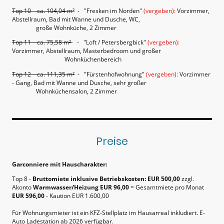
Top 10 ca. 104,04 m²
- "Fresken im Norden"
(vergeben):
Vorzimmer,
Abstellraum, Bad mit Wanne und Dusche, WC,
große Wohnküche, 2 Zimmer
Top 11 ca. 75,58 m²
- "Loft / Petersbergbick"
(vergeben):
Vorzimmer, Abstellraum, Masterbedroom und großer
Wohnküchenbereich
Top 12 ca. 111,35 m²
- "Fürstenhofwohnung"
(vergeben):
Vorzimmer
- Gang, Bad mit Wanne und Dusche, sehr großer
Wohnküchensalon, 2 Zimmer
Preise
Garconniere mit Hauscharakter:
Top 8 -
Bruttomiete inklusive Betriebskosten: EUR 500,00
zzgl.
Akonto
Warmwasser/Heizung EUR 96,00
= Gesamtmiete pro Monat
EUR 596,00
- Kaution EUR 1.600,00
Für Wohnungsmieter ist ein KFZ-Stellplatz im Hausarreal inkludiert. E-
Auto Ladestation ab 2026 verfügbar.